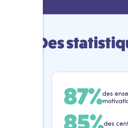
Des statisti
87%
des ensei
motivatio
85%
des cen