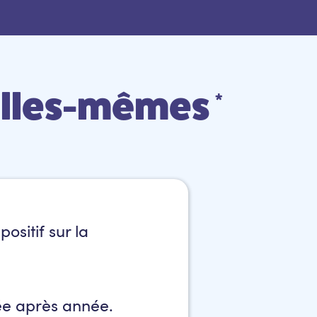
’elles-mêmes
*
ositif sur la
ée après année.