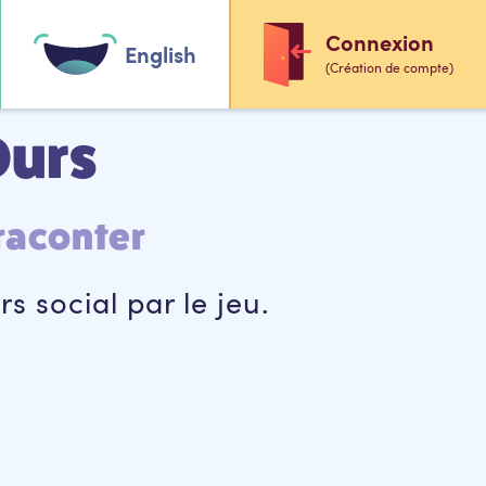
Connexion
English
(Création de compte)
Ours
 raconter
s social par le jeu.