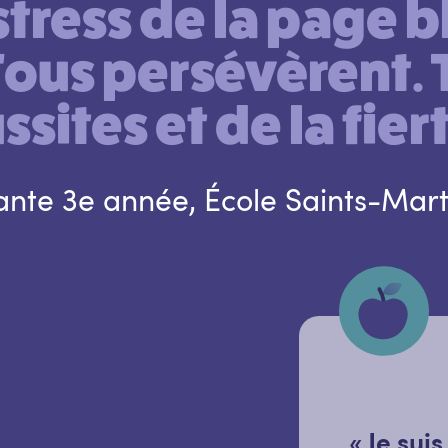
 stress de la page b
ous persévèrent. 
ssites et de la fiert
nante 3e année, École Saints-M
« Je sui