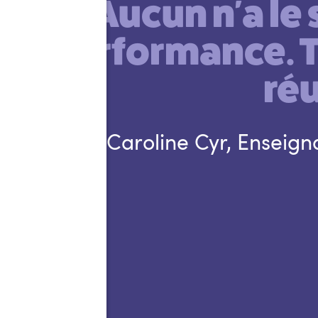
« Aucun n'a le
performance. T
réu
- Caroline Cyr, Enseig