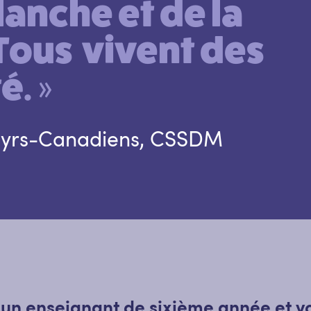
lanche et de la
Tous vivent des
é. »
artyrs-Canadiens, CSSDM
s un enseignant de sixième année et v